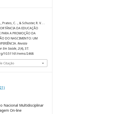
., Prates, C. ., & Schuster, R. V. . .
IMPORTÂNCIA DA EDUCAÇÃO
 PARA A PROMOÇÃO DA
ÃO DO NASCIMENTO: UM
XPERIÊNCIA.
Revista
nar Em Saúde
,
2
(4), 37.
org/10.51161/rems/2468
e Citação
021)
o Nacional Multidisciplinar
agem On-line