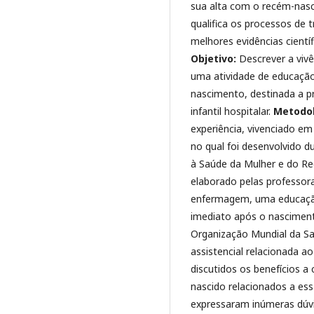
sua alta com o recém-nasc
qualifica os processos de
melhores evidências cient
Objetivo:
Descrever a viv
uma atividade de educaçã
nascimento, destinada a p
infantil hospitalar.
Metodol
experiência, vivenciado em
no qual foi desenvolvido d
à Saúde da Mulher e do R
elaborado pelas professo
enfermagem, uma educação
imediato após o nasciment
Organização Mundial da Sa
assistencial relacionada a
discutidos os benefícios a
nascido relacionados a essa
expressaram inúmeras dúv