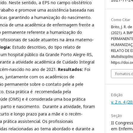
ido. Neste sentido, a EPS no campo obstétrico
 trabalho e promove uma assistência baseada nas
íficas garantindo a humanização do nascimento.
Como Citar
ência de uma acadêmica de enfermagem frente a
Brito, J. R. de 
o permanente referente a humanização do
(2021). A 
PERMANENTE
rofissionais de saúde atuantes na área materno-
HUMANIZAÇ
ogia:
Estudo descritivo, do tipo relato de
RELATO DE E
 um hospital público da Grande Porto Alegre-RS,
Multidiscipli
urante a atividade acadêmica de Cuidado Integral
https://doi.
ecém-nascido no ano de 2021.
Resultados:
Foi
Fomatos d
ras, juntamente com os acadêmicos de
 permanente sobre o contato pele a pele
o. Essa prática é recomendada pela
Edição
úde (OMS) e é considerada uma boa prática
v. 2 n. 4 (2
o parto e nascimento. Durante a atividade, foram
 curto e longo prazo para a mãe e o recém-
Seção
 prática assistencial. Os profissionais
II Congress
em Enferm
idas relacionadas ao tema abordado e durante a