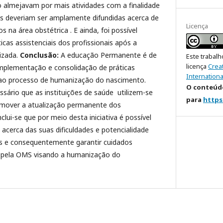
o almejavam por mais atividades com a finalidade
s deveriam ser amplamente difundidas acerca de
Licença
 na área obstétrica . E ainda, foi possível
icas assistenciais dos profissionais após a
izada.
Conclusão:
A educação Permanente é de
Este trabalh
licença
Crea
mplementação e consolidação de práticas
Internationa
s ao processo de humanização do nascimento.
O conteúdo
ssário que as instituições de saúde utilizem-se
para
https
omover a atualização permanente dos
clui-se que por meio desta iniciativa é possível
is acerca das suas dificuldades e potencialidade
is e consequentemente garantir cuidados
s pela OMS visando a humanização do