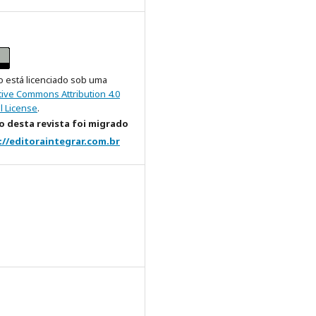
o está licenciado sob uma
tive Commons Attribution 4.0
l License
.
 desta revista foi migrado
://editoraintegrar.com.br