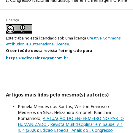
II Congresso Nacional Multidisciplinar em Enfermagem On-line
Licença
Este trabalho está licenciado sob uma licença
Creative Commons
Attribution 4.0 International License
.
O conteúdo desta revista foi migrado para
https://editoraintegrar.com.br
Artigos mais lidos pelo mesmo(s) autor(es)
Pâmela Mendes dos Santos, Weliton Francisco
Medeiros da Silva, Helizandra Simoneti Bianchini
Romanholo,
A ATUAÇÃO DO ENFERMEIRO NO PARTO
HUMANIZADO
,
Revista Multidisciplinar em Saúde: v. 1
n. 4 (2020): Edição Especial: Anais do I Congresso