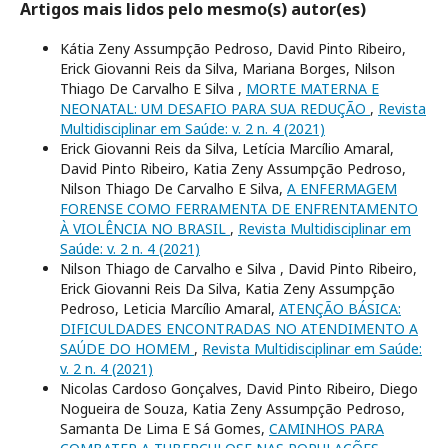
Artigos mais lidos pelo mesmo(s) autor(es)
Kátia Zeny Assumpção Pedroso, David Pinto Ribeiro,
Erick Giovanni Reis da Silva, Mariana Borges, Nilson
Thiago De Carvalho E Silva ,
MORTE MATERNA E
NEONATAL: UM DESAFIO PARA SUA REDUÇÃO
,
Revista
Multidisciplinar em Saúde: v. 2 n. 4 (2021)
Erick Giovanni Reis da Silva, Letícia Marcílio Amaral,
David Pinto Ribeiro, Katia Zeny Assumpção Pedroso,
Nilson Thiago De Carvalho E Silva,
A ENFERMAGEM
FORENSE COMO FERRAMENTA DE ENFRENTAMENTO
À VIOLÊNCIA NO BRASIL
,
Revista Multidisciplinar em
Saúde: v. 2 n. 4 (2021)
Nilson Thiago de Carvalho e Silva , David Pinto Ribeiro,
Erick Giovanni Reis Da Silva, Katia Zeny Assumpção
Pedroso, Leticia Marcílio Amaral,
ATENÇÃO BÁSICA:
DIFICULDADES ENCONTRADAS NO ATENDIMENTO A
SAÚDE DO HOMEM
,
Revista Multidisciplinar em Saúde:
v. 2 n. 4 (2021)
Nicolas Cardoso Gonçalves, David Pinto Ribeiro, Diego
Nogueira de Souza, Katia Zeny Assumpção Pedroso,
Samanta De Lima E Sá Gomes,
CAMINHOS PARA