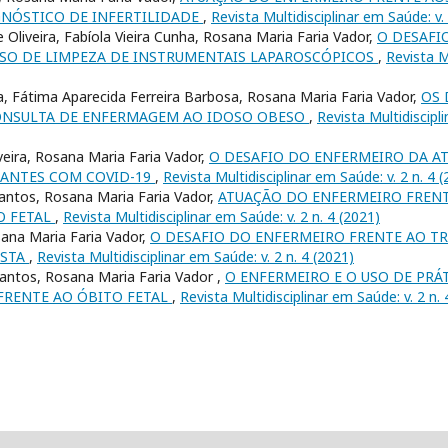
NÓSTICO DE INFERTILIDADE
,
Revista Multidisciplinar em Saúde: v. 
 Oliveira, Fabíola Vieira Cunha, Rosana Maria Faria Vador,
O DESAFI
SO DE LIMPEZA DE INSTRUMENTAIS LAPAROSCÓPICOS
,
Revista M
a, Fátima Aparecida Ferreira Barbosa, Rosana Maria Faria Vador,
OS 
ONSULTA DE ENFERMAGEM AO IDOSO OBESO
,
Revista Multidiscipli
veira, Rosana Maria Faria Vador,
O DESAFIO DO ENFERMEIRO DA A
ANTES COM COVID-19
,
Revista Multidisciplinar em Saúde: v. 2 n. 4 
antos, Rosana Maria Faria Vador,
ATUAÇÃO DO ENFERMEIRO FRENTE
O FETAL
,
Revista Multidisciplinar em Saúde: v. 2 n. 4 (2021)
sana Maria Faria Vador,
O DESAFIO DO ENFERMEIRO FRENTE AO T
ESTA
,
Revista Multidisciplinar em Saúde: v. 2 n. 4 (2021)
Santos, Rosana Maria Faria Vador ,
O ENFERMEIRO E O USO DE PRÁ
FRENTE AO ÓBITO FETAL
,
Revista Multidisciplinar em Saúde: v. 2 n. 