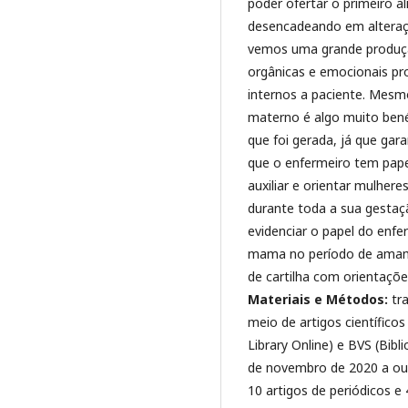
poder ofertar o primeiro a
desencadeando em alteraç
vemos uma grande produçã
orgânicas e emocionais pro
internos a paciente. Mesmo
materno é algo muito bené
que foi gerada, já que ga
que o enfermeiro tem pape
auxiliar e orientar mulhe
durante toda a sua gesta
evidenciar o papel do enfe
mama no período de amam
de cartilha com orientaçõ
Materiais e Métodos:
tr
meio de artigos científicos
Library Online) e BVS (Bibl
de novembro de 2020 a ou
10 artigos de periódicos e 