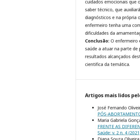
cuidados emocionais que o
saber técnico, que auxilia
diagnósticos e na própria 
enfermeiro tenha uma co
dificuldades da amamentaç
Conclusão:
O enfermeiro é
saúde a atuar na parte de 
resultados alcançados dest
cientifica da temática.
Artigos mais lidos pe
José Fernando Olivei
PÓS-ABORTAMENT
Maria Gabriela Gonça
FRENTE AS DIFERE
Saúde: v. 2 n. 4 (2021
Diana Souza Oliveira