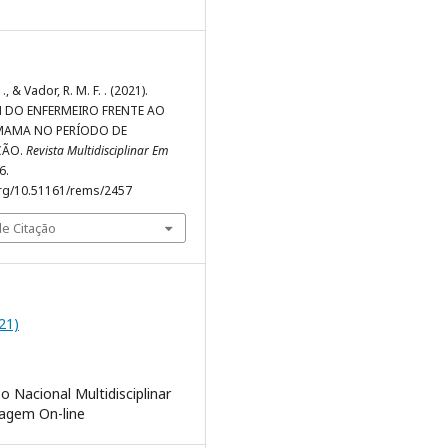
 ., & Vador, R. M. F. . (2021).
DO ENFERMEIRO FRENTE AO
MAMA NO PERÍODO DE
ÇÃO.
Revista Multidisciplinar Em
6.
org/10.51161/rems/2457
e Citação
021)
o Nacional Multidisciplinar
agem On-line