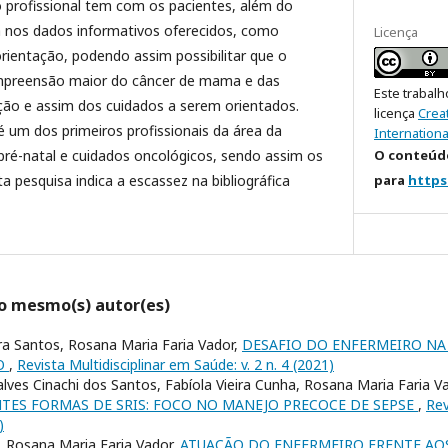
 profissional tem com os pacientes, além do
rá nos dados informativos oferecidos, como
Licença
orientação, podendo assim possibilitar que o
mpreensão maior do câncer de mama e das
Este trabalh
ão e assim dos cuidados a serem orientados.
licença
Crea
 um dos primeiros profissionais da área da
Internationa
O conteúdo
pré-natal e cuidados oncológicos, sendo assim os
para
https
a pesquisa indica a escassez na bibliográfica
lo mesmo(s) autor(es)
ra Santos, Rosana Maria Faria Vador,
DESAFIO DO ENFERMEIRO N
O
,
Revista Multidisciplinar em Saúde: v. 2 n. 4 (2021)
lves Cinachi dos Santos, Fabíola Vieira Cunha, Rosana Maria Faria V
NTES FORMAS DE SRIS: FOCO NO MANEJO PRECOCE DE SEPSE
,
Rev
)
, Rosana Maria Faria Vador,
ATUAÇÃO DO ENFERMEIRO FRENTE AO