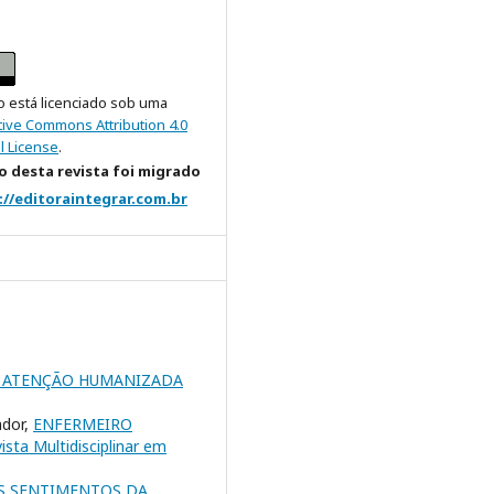
o está licenciado sob uma
tive Commons Attribution 4.0
l License
.
 desta revista foi migrado
://editoraintegrar.com.br
A ATENÇÃO HUMANIZADA
ador,
ENFERMEIRO
ista Multidisciplinar em
S SENTIMENTOS DA