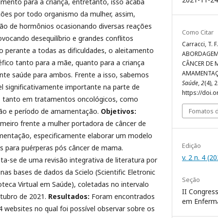
limento para a criança, entretanto, isso acaba
ões por todo organismo da mulher, assim,
o de hormônios ocasionando diversas reações
Como Citar
vocando desequilíbrio e grandes conflitos
Carracci, T. F.
 perante a todas as dificuldades, o aleitamento
ABORDAGEM 
fico tanto para a mãe, quanto para a criança
CÂNCER DE 
AMAMENTA
rante saúde para ambos. Frente a isso, sabemos
Saúde
,
2
(4), 2
l significativamente importante na parte de
https://doi.
res tanto em tratamentos oncológicos, como
Fomatos d
ção e período de amamentação.
Objetivos:
rmeiro frente a mulher portadora de câncer de
entação, especificamente elaborar um modelo
Edição
es para puérperas pós câncer de mama.
v. 2 n. 4 (2
ata-se de uma revisão integrativa de literatura por
 nas bases de dados da Scielo (Scientific Eletronic
Seção
ioteca Virtual em Saúde), coletadas no intervalo
II Congress
tubro de 2021.
Resultados:
Foram encontrados
em Enferm
4 websites no qual foi possível observar sobre os