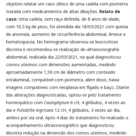
objetivo relatar um caso clínico de uma cadela com piometra
tratada com medicamentos de altas diluições.
Relato de
caso:
Uma cadela, sem raça definida, de 8 anos de idade,
com 16,5 kg de peso, foi atendida dia 18/03/2021 com queixa
de anorexia, aumento de circunferência abdominal, êmese e
hematoquezia. No hemograma observou-se leucocitose
discreta e recomendou-se realização de ultrassonografia
abdominal, realizada dia 22/03/2021, na qual diagnosticou
cornos uterinos com dimensões aumentadas, medindo
aproximadamente 1,59 cm de diâmetro com conteúdo
intraluminal, compatível com piometra, além disso, havia
imagens compatíveis com neoplasia em fígado e baço. Diante
das alterações diagnosticadas, optou-se pelo tratamento
homeopático com
Caulophylum
6 cH, 4 glóbulos, 4 vezes ao
dia e
Pulsatilla nigricans
12 cH, 4 glóbulos, 3 vezes ao dia,
ambos por via oral. Após 4 dias do tratamento foi realizado o
acompanhamento ultrassonográfico que diagnosticou
discreta redução na dimensão dos cornos uterinos, medindo