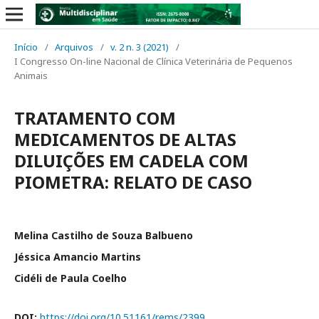
Início
/
Arquivos
/
v. 2 n. 3 (2021)
/
I Congresso On-line Nacional de Clínica Veterinária de Pequenos
Animais
TRATAMENTO COM
MEDICAMENTOS DE ALTAS
DILUIÇÕES EM CADELA COM
PIOMETRA: RELATO DE CASO
Melina Castilho de Souza Balbueno
Jéssica Amancio Martins
Cidéli de Paula Coelho
DOI:
https://doi.org/10.51161/rems/2399