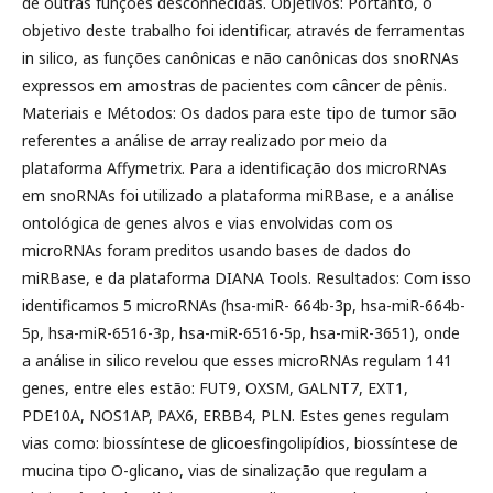
de outras funções desconhecidas. Objetivos: Portanto, o
objetivo deste trabalho foi identificar, através de ferramentas
in silico, as funções canônicas e não canônicas dos snoRNAs
expressos em amostras de pacientes com câncer de pênis.
Materiais e Métodos: Os dados para este tipo de tumor são
referentes a análise de array realizado por meio da
plataforma Affymetrix. Para a identificação dos microRNAs
em snoRNAs foi utilizado a plataforma miRBase, e a análise
ontológica de genes alvos e vias envolvidas com os
microRNAs foram preditos usando bases de dados do
miRBase, e da plataforma DIANA Tools. Resultados: Com isso
identificamos 5 microRNAs (hsa-miR- 664b-3p, hsa-miR-664b-
5p, hsa-miR-6516-3p, hsa-miR-6516-5p, hsa-miR-3651), onde
a análise in silico revelou que esses microRNAs regulam 141
genes, entre eles estão: FUT9, OXSM, GALNT7, EXT1,
PDE10A, NOS1AP, PAX6, ERBB4, PLN. Estes genes regulam
vias como: biossíntese de glicoesfingolipídios, biossíntese de
mucina tipo O-glicano, vias de sinalização que regulam a