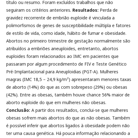
título ou resumo. Foram excluídos trabalhos que não
seguiram os critérios anteriores.
Resultados:
Perda de
gravidez recorrente de embrião euploide é vinculada a
polimorfismos de genes de susceptibilidade múltipla e fatores
de estilo de vida, como idade, hábito de fumar e obesidade.
Abortos no primeiro trimestre de gestação normalmente são
atribuídos a embriões aneuploides, entretanto, abortos
euploides foram relacionados ao IMC em pacientes que
passaram por algum procedimento de FIV e Teste Genético
Pré-Implantacional para Aneuploidias (PGT-A). Mulheres
magras (IMC 18,5 – 24,9 kg/m²) apresentaram menores taxas
de aborto (14%) do que as com sobrepeso (29%) ou obesas
(42%). Entre as obesas, também houve chance 56% maior de
aborto euploide do que em mulheres não obesas.
Conclusão:
A partir dos resultados, conclui-se que mulheres
obesas sofrem mais abortos do que as não obesas. Também
é possível inferir que abortos ligados à obesidade podem não
ter uma causa genética. Há pouca informação relacionando a