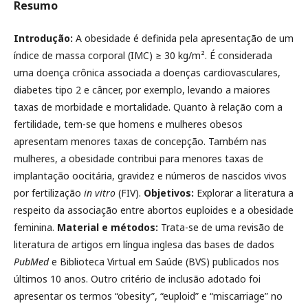
Resumo
Introdução:
A obesidade é definida pela apresentação de um
índice de massa corporal (IMC) ≥ 30 kg/m². É considerada
uma doença crônica associada a doenças cardiovasculares,
diabetes tipo 2 e câncer, por exemplo, levando a maiores
taxas de morbidade e mortalidade. Quanto à relação com a
fertilidade, tem-se que homens e mulheres obesos
apresentam menores taxas de concepção. Também nas
mulheres, a obesidade contribui para menores taxas de
implantação oocitária, gravidez e números de nascidos vivos
por fertilização
in vitro
(FIV).
Objetivos:
Explorar a literatura a
respeito da associação entre abortos euploides e a obesidade
feminina.
Material e métodos:
Trata-se de uma revisão de
literatura de artigos em língua inglesa das bases de dados
PubMed
e Biblioteca Virtual em Saúde (BVS) publicados nos
últimos 10 anos. Outro critério de inclusão adotado foi
apresentar os termos “obesity”, “euploid” e “miscarriage” no