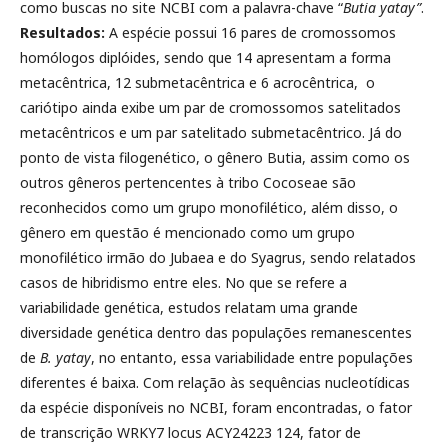
como buscas no site NCBI com a palavra-chave “
Butia yatay”
.
Resultados:
A espécie possui 16 pares de cromossomos
homólogos diplóides, sendo que 14 apresentam a forma
metacêntrica, 12 submetacêntrica e 6 acrocêntrica, o
cariótipo ainda exibe um par de cromossomos satelitados
metacêntricos e um par satelitado submetacêntrico. Já do
ponto de vista filogenético, o gênero Butia, assim como os
outros gêneros pertencentes à tribo Cocoseae são
reconhecidos como um grupo monofilético, além disso, o
gênero em questão é mencionado como um grupo
monofilético irmão do Jubaea e do Syagrus, sendo relatados
casos de hibridismo entre eles. No que se refere a
variabilidade genética, estudos relatam uma grande
diversidade genética dentro das populações remanescentes
de
B. yatay
, no entanto, essa variabilidade entre populações
diferentes é baixa. Com relação às sequências nucleotídicas
da espécie disponíveis no NCBI, foram encontradas, o fator
de transcrição WRKY7 locus ACY24223 124, fator de