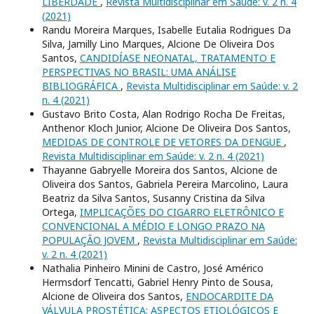
LIBERDADE
,
Revista Multidisciplinar em Saúde: v. 2 n. 4
(2021)
Randu Moreira Marques, Isabelle Eutalia Rodrigues Da
Silva, Jamilly Lino Marques, Alcione De Oliveira Dos
Santos,
CANDIDÍASE NEONATAL, TRATAMENTO E
PERSPECTIVAS NO BRASIL: UMA ANÁLISE
BIBLIOGRÁFICA
,
Revista Multidisciplinar em Saúde: v. 2
n. 4 (2021)
Gustavo Brito Costa, Alan Rodrigo Rocha De Freitas,
Anthenor Kloch Junior, Alcione De Oliveira Dos Santos,
MEDIDAS DE CONTROLE DE VETORES DA DENGUE
,
Revista Multidisciplinar em Saúde: v. 2 n. 4 (2021)
Thayanne Gabryelle Moreira dos Santos, Alcione de
Oliveira dos Santos, Gabriela Pereira Marcolino, Laura
Beatriz da Silva Santos, Susanny Cristina da Silva
Ortega,
IMPLICAÇÕES DO CIGARRO ELETRÔNICO E
CONVENCIONAL A MÉDIO E LONGO PRAZO NA
POPULAÇÃO JOVEM
,
Revista Multidisciplinar em Saúde:
v. 2 n. 4 (2021)
Nathalia Pinheiro Minini de Castro, José Américo
Hermsdorf Tencatti, Gabriel Henry Pinto de Sousa,
Alcione de Oliveira dos Santos,
ENDOCARDITE DA
VÁLVULA PROSTÉTICA: ASPECTOS ETIOLÓGICOS E