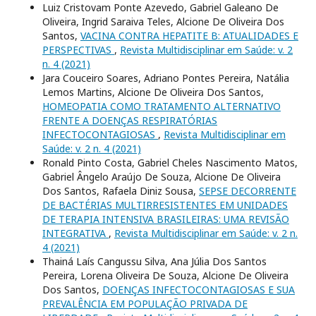
Luiz Cristovam Ponte Azevedo, Gabriel Galeano De
Oliveira, Ingrid Saraiva Teles, Alcione De Oliveira Dos
Santos,
VACINA CONTRA HEPATITE B: ATUALIDADES E
PERSPECTIVAS
,
Revista Multidisciplinar em Saúde: v. 2
n. 4 (2021)
Jara Couceiro Soares, Adriano Pontes Pereira, Natália
Lemos Martins, Alcione De Oliveira Dos Santos,
HOMEOPATIA COMO TRATAMENTO ALTERNATIVO
FRENTE A DOENÇAS RESPIRATÓRIAS
INFECTOCONTAGIOSAS
,
Revista Multidisciplinar em
Saúde: v. 2 n. 4 (2021)
Ronald Pinto Costa, Gabriel Cheles Nascimento Matos,
Gabriel Ângelo Araújo De Souza, Alcione De Oliveira
Dos Santos, Rafaela Diniz Sousa,
SEPSE DECORRENTE
DE BACTÉRIAS MULTIRRESISTENTES EM UNIDADES
DE TERAPIA INTENSIVA BRASILEIRAS: UMA REVISÃO
INTEGRATIVA
,
Revista Multidisciplinar em Saúde: v. 2 n.
4 (2021)
Thainá Laís Cangussu Silva, Ana Júlia Dos Santos
Pereira, Lorena Oliveira De Souza, Alcione De Oliveira
Dos Santos,
DOENÇAS INFECTOCONTAGIOSAS E SUA
PREVALÊNCIA EM POPULAÇÃO PRIVADA DE