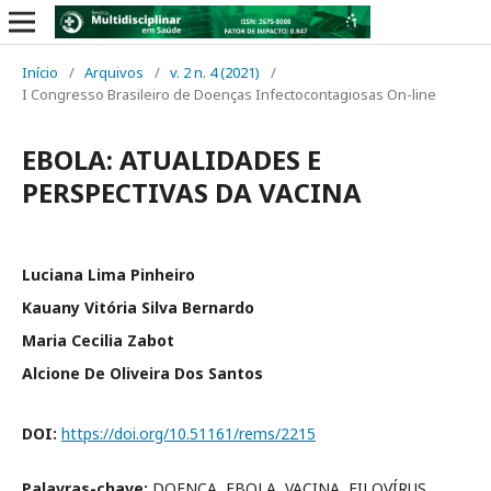
Início
/
Arquivos
/
v. 2 n. 4 (2021)
/
I Congresso Brasileiro de Doenças Infectocontagiosas On-line
EBOLA: ATUALIDADES E
PERSPECTIVAS DA VACINA
Luciana Lima Pinheiro
Kauany Vitória Silva Bernardo
Maria Cecilia Zabot
Alcione De Oliveira Dos Santos
DOI:
https://doi.org/10.51161/rems/2215
Palavras-chave:
DOENÇA, EBOLA, VACINA, FILOVÍRUS