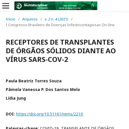
Início
/
Arquivos
/
v. 2 n. 4 (2021)
/
I Congresso Brasileiro de Doenças Infectocontagiosas On-line
RECEPTORES DE TRANSPLANTES
DE ÓRGÃOS SÓLIDOS DIANTE AO
VÍRUS SARS-COV-2
Paula Beatriz Torres Souza
Pâmela Vanessa P. Dos Santos Melo
Lídia Jung
DOI:
https://doi.org/10.51161/rems/2210
Palavras-chave:
COVID-19, TRANSPLANTE DE ÓRGÃOS,