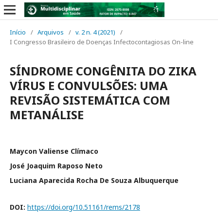
Início
/
Arquivos
/
v. 2 n. 4 (2021)
/
I Congresso Brasileiro de Doenças Infectocontagiosas On-line
SÍNDROME CONGÊNITA DO ZIKA
VÍRUS E CONVULSÕES: UMA
REVISÃO SISTEMÁTICA COM
METANÁLISE
Maycon Valiense Clímaco
José Joaquim Raposo Neto
Luciana Aparecida Rocha De Souza Albuquerque
DOI:
https://doi.org/10.51161/rems/2178