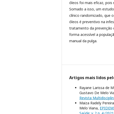
óleos foi mais eficaz, pois 
Somado a isso, um estudo 
clínico randomizado, que o
óleos é preventivo na infe
tratamento da prevenção d
forma acessível a populaçã
manual da pulga.
Artigos mais lidos pe
Rayane Larissa de Mel
Gustavo De Melo Vi
Revista Multidiscipli
Maiza Radely Pereira
Melo Viana,
EPIDEMI
Saúde: v. 2 n. 4 (2021