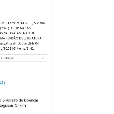
 M. ., Ferreira, M. R. P. ., & Viana,
. . (2021). ABORDAGENS
AS NO TRATAMENTO DE
MA REVISÃO DE LITERATURA.
disciplinar Em Saúde
,
2
(4), 04.
org/10.51161/rems/2142
e Citação
021)
o Brasileiro de Doenças
tagiosas On-line