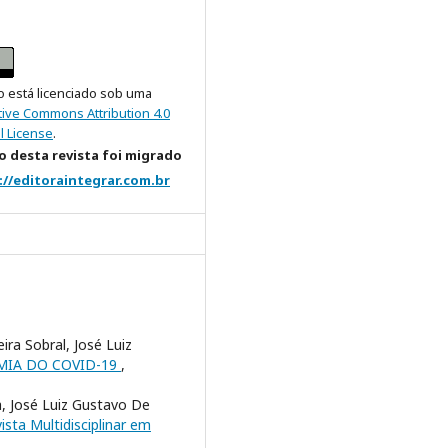
o está licenciado sob uma
tive Commons Attribution 4.0
l License
.
 desta revista foi migrado
://editoraintegrar.com.br
ira Sobral, José Luiz
MIA DO COVID-19
,
a, José Luiz Gustavo De
ista Multidisciplinar em