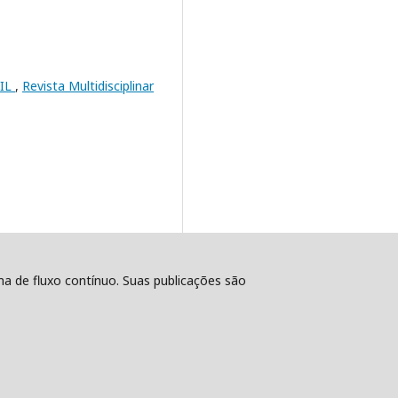
SIL
,
Revista Multidisciplinar
ema de fluxo contínuo. Suas publicações são