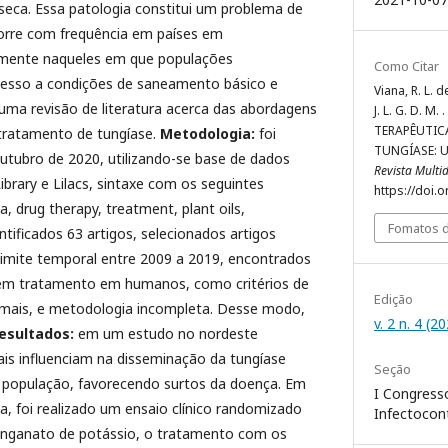
seca. Essa patologia constitui um problema de
corre com frequência em países em
lmente naqueles em que populações
Como Citar
cesso a condições de saneamento básico e
Viana, R. L. de
 uma revisão de literatura acerca das abordagens
J. L. G. D. M
TERAPÊUTIC
 tratamento de tungíase.
Metodologia:
foi
TUNGÍASE: U
utubro de 2020, utilizando-se base de dados
Revista Multi
rary e Lilacs, sintaxe com os seguintes
https://doi.
a, drug therapy, treatment, plant oils,
Fomatos d
ntificados 63 artigos, selecionados artigos
limite temporal entre 2009 a 2019, encontrados
sem tratamento em humanos, como critérios de
Edição
imais, e metodologia incompleta. Desse modo,
v. 2 n. 4 (2
esultados:
em um estudo no nordeste
tais influenciam na disseminação da tungíase
Seção
 população, favorecendo surtos da doença. Em
I Congress
 foi realizado um ensaio clínico randomizado
Infectocon
nganato de potássio, o tratamento com os