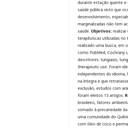
durante estação quente e 
saúde pública visto que o
desenvolvimento, especia
marginalizadas não tem a
saúde.
Objetivos:
realizar
terapêuticas utilizadas no
realizado uma busca, em o
como PubMed, Cochrany Lib
descritores: tungiasis, tung
therapeutic use. Foram ide
independentes do idioma, 
na íntegra e que retratas
exclusão, estudos com an
foram eleitos 13 artigos.
R
brasileiro, fatores ambien
somado à precariedade da
uma comunidade do Quênia,
com óleo de coco e perma