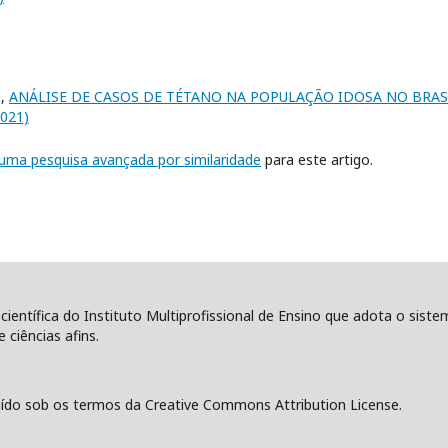
a,
ANÁLISE DE CASOS DE TÉTANO NA POPULAÇÃO IDOSA NO BRA
2021)
r uma pesquisa avançada por similaridade
para este artigo.
 científica do Instituto Multiprofissional de Ensino que adota o sist
 ciências afins.
ído sob os termos da Creative Commons Attribution License.