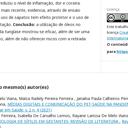
reduziu o nível de inflamação, dor e coceira.
Licença
mais recente, evidencia, através de ensaio
 uso de sapatos tem efeito protetor e o uso de
stação.
Conclusão:
a utilização de óleos no
Este trabalh
a tungíase mostrou-se eficaz, além de ser uma
licença
Crea
Internationa
o, além de não oferecer riscos com a retirada
O conteúdo
para
https
lo mesmo(s) autor(es)
o Viana, Maíza Radely Pereira Ferreira , Janaína Paula Calheiros Pere
ana,
MÍDIAS DIGITAIS E COMUNICAÇÃO DO PET-SAÚDE NA PANDE
nar em Saúde: v. 2 n. 4 (2021)
 Ferreira, Isabella De Carvalho Lemos, Rayane Larissa De Melo Vian
OLOGIA DE SÍFILIS EM GESTANTES: REVISÃO DE LITERATURA
,
Rev
)