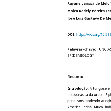
Rayane Larissa de Melo 
Maíza Radely Pereira Fer
José Luiz Gustavo De Me
DOI:
https://doi.org/10.5
Palavras-chave:
TUNGIAS
EPIDEMIOLOGY
Resumo
Introdução:
A tungíase é
ectoparasita da ordem Sip
penetrans, podendo atingi
América Latina, África, Índ