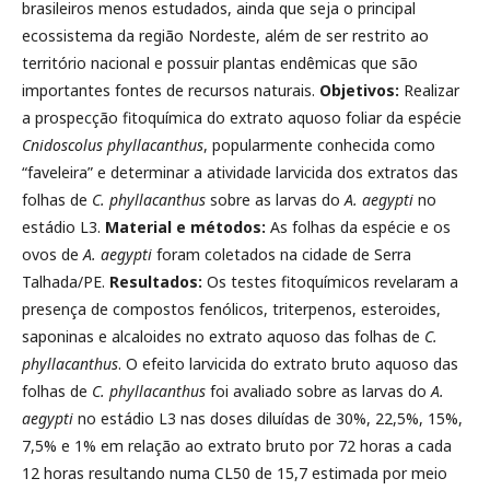
brasileiros menos estudados, ainda que seja o principal
ecossistema da região Nordeste, além de ser restrito ao
território nacional e possuir plantas endêmicas que são
importantes fontes de recursos naturais.
Objetivos:
Realizar
a prospecção fitoquímica do extrato aquoso foliar da espécie
Cnidoscolus phyllacanthus
, popularmente conhecida como
“faveleira” e determinar a atividade larvicida dos extratos das
folhas de
C. phyllacanthus
sobre as larvas do
A. aegypti
no
estádio L3.
Material e métodos:
As folhas da espécie e os
ovos de
A. aegypti
foram coletados na cidade de Serra
Talhada/PE.
Resultados:
Os testes fitoquímicos revelaram a
presença de compostos fenólicos, triterpenos, esteroides,
saponinas e alcaloides no extrato aquoso das folhas de
C.
phyllacanthus
. O efeito larvicida do extrato bruto aquoso das
folhas de
C. phyllacanthus
foi avaliado sobre as larvas do
A.
aegypti
no estádio L3 nas doses diluídas de 30%, 22,5%, 15%,
7,5% e 1% em relação ao extrato bruto por 72 horas a cada
12 horas resultando numa CL50 de 15,7 estimada por meio