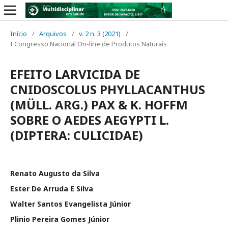
Início
/
Arquivos
/
v. 2 n. 3 (2021)
/
I Congresso Nacional On-line de Produtos Naturais
EFEITO LARVICIDA DE
CNIDOSCOLUS PHYLLACANTHUS
(MÜLL. ARG.) PAX & K. HOFFM
SOBRE O AEDES AEGYPTI L.
(DIPTERA: CULICIDAE)
Renato Augusto da Silva
Ester De Arruda E Silva
Walter Santos Evangelista Júnior
Plinio Pereira Gomes Júnior