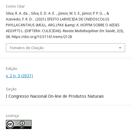
Como Citar
Silva, R. A. da ., Silva, E. D. A. E. ., Júnior, W. S. E., Júnior, P. P. G. ., &
Azevedo, F. R. D. . (2021). EFEITO LARVICIDA DE CNIDOSCOLUS
PHYLLACANTHUS (MÜLL. ARG.) PAX &amp; K. HOFFM SOBRE O AEDES
AEGYPTI L. (DIPTERA: CULICIDAE).
Revista Multidisciplinar Em Saúde
,
2
(3),
06. https://doi.org/10.51161/rems/2128
Fomatos de Citação
Edição
v. 2 n. 3 (2021)
Seção
I Congresso Nacional On-line de Produtos Naturais
Licença