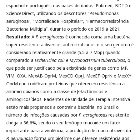
espanhol e português, nas bases de dados: Pubmed, BDTD e
ScienceDirect, utilizando os descritores “Pseudomonas
aeruginosa”, “Mortalidade Hospitalar”, “Farmacorresistência
Bacteriana Múltipla”, durante o período de 2019 a 2021.
Resultado:
A
P. aeruginosas
é conhecida coma uma bactéria
super-resistente a diversos antimicrobianos e o seu genoma é
considerado relativamente grande (5.5 a 7 Mbp) quando
comparado a
Escherichia coli
e
Mycobacterium tuberculosis
, o
que pode ser justificado pela existência de genes como MP,
VIM, OXA, MexAB-OprM, MexCD-OprJ, MexEF-OprN e MexXY-
OprM que codificam proteínas que oferecem resistência a
antimicrobianos como a classe de β-lactâmicos e
aminoglicosídeos. Pacientes de Unidade de Terapia Intensiva
estão mais propensos a contrair a bactéria, no Brasil o
número de infecções causadas por
P. aeruginosas
resistente
chega a 36,6%, sendo o seu fenótipo mucoide um fator
importante para a virulência, a produção de muco através da
P. aeruginosa
forma um biofilme que oferece resistência aos