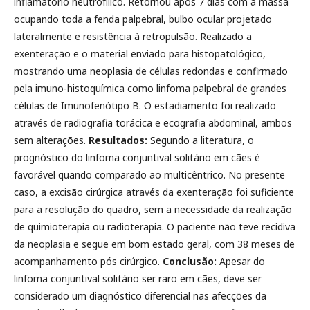
inflamatório neutrofílico. Retornou após 7 dias com a massa
ocupando toda a fenda palpebral, bulbo ocular projetado
lateralmente e resistência à retropulsão. Realizado a
exenteração e o material enviado para histopatológico,
mostrando uma neoplasia de células redondas e confirmado
pela imuno-histoquímica como linfoma palpebral de grandes
células de Imunofenótipo B. O estadiamento foi realizado
através de radiografia torácica e ecografia abdominal, ambos
sem alterações.
Resultados:
Segundo a literatura, o
prognóstico do linfoma conjuntival solitário em cães é
favorável quando comparado ao multicêntrico. No presente
caso, a excisão cirúrgica através da exenteração foi suficiente
para a resolução do quadro, sem a necessidade da realização
de quimioterapia ou radioterapia. O paciente não teve recidiva
da neoplasia e segue em bom estado geral, com 38 meses de
acompanhamento pós cirúrgico.
Conclusão:
Apesar do
linfoma conjuntival solitário ser raro em cães, deve ser
considerado um diagnóstico diferencial nas afecções da