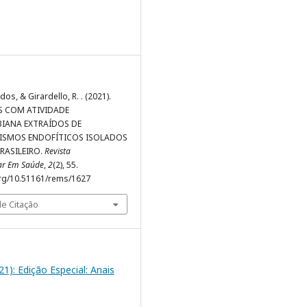
dos, & Girardello, R. . (2021).
 COM ATIVIDADE
IANA EXTRAÍDOS DE
ISMOS ENDOFÍTICOS ISOLADOS
RASILEIRO.
Revista
nar Em Saúde
,
2
(2), 55.
org/10.51161/rems/1627
e Citação
021): Edição Especial: Anais