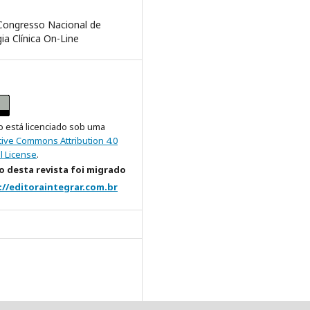
 Congresso Nacional de
ia Clínica On-Line
o está licenciado sob uma
tive Commons Attribution 4.0
l License
.
 desta revista foi migrado
://editoraintegrar.com.br