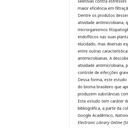
seletivas contra estresses
maior eficiência em filtra
Dentre os produtos desse
atividade antimicrobiana, 
microrganismos fitopatogê
endofíticos nas suas plan
elucidado, mas diversas es
entre outras característic
antimicrobianas. A descobe
atividade antimicrobiana, 
controle de infecções gra
Dessa forma, este estudo t
do bioma brasileiro que a
produzem substâncias com 
Este estudo tem caráter de
bibliográfica, a partir da 
Google Acadêmico,
Nation
Electronic Library Online
(S