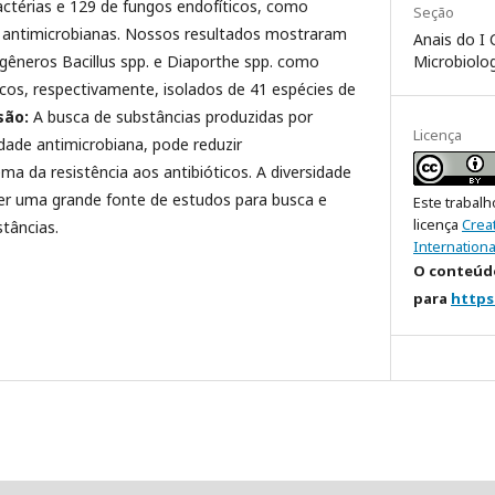
bactérias e 129 de fungos endofíticos, como
Seção
 antimicrobianas. Nossos resultados mostraram
Anais do I
Microbiolog
gêneros Bacillus spp. e Diaporthe spp. como
icos, respectivamente, isolados de 41 espécies de
são:
A busca de substâncias produzidas por
Licença
dade antimicrobiana, pode reduzir
ma da resistência aos antibióticos. A diversidade
ser uma grande fonte de estudos para busca e
Este trabalh
licença
Crea
tâncias.
Internationa
O conteúdo
para
https