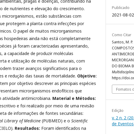
 ambientais, pragas e doenças, contribuindo na
Publicado
ção de nutrientes e elevação do crescimento.
2021-08-02
s microrganismos, estão substâncias com
que protegem a planta contra infecções por
nicos. O papel de muitos microrganismos
Como Citar
tas hospedeiras ainda não está completamente
Santos, M. P. 
pécies já foram caracterizadas apresentando,
COMPOSTOS
as, a capacidade de produzir moléculas
ANTIMICROB
MICRORGAN
rta e utilização de moléculas naturais, com
DO BIOMA B
podem trazer avanços significativos para o
Multidiscipli
ves e redução das taxas de mortalidade.
Objetivo:
https://doi.
em por objetivo descrever as principais espécies
Fomatos d
presentam microrganismos endofíticos que
atividade antimicrobiana.
Material e Métodos:
scritivo e foi realizado por meio de uma revisão
Edição
coleta de informações de fontes secundárias:
v. 2 n. 2 (2
al Library of Medicine
(PUBMED) e o
Scientific
de Eventos
CIELO).
Resultados:
Foram identificados na