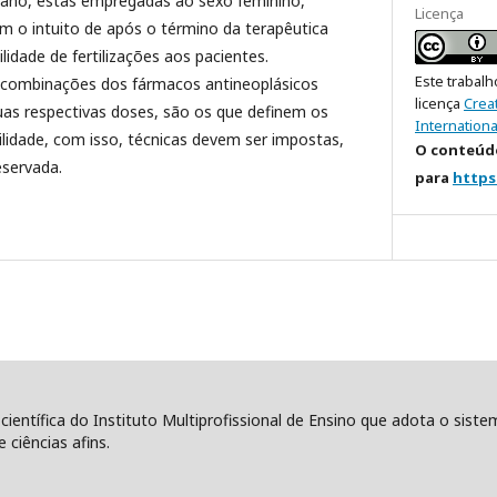
riano, estas empregadas ao sexo feminino,
Licença
 o intuito de após o término da terapêutica
lidade de fertilizações aos pacientes.
Este trabalh
 combinações dos fármacos antineoplásicos
licença
Crea
uas respectivas doses, são os que definem os
Internationa
lidade, com isso, técnicas devem ser impostas,
O conteúdo
eservada.
para
https
 científica do Instituto Multiprofissional de Ensino que adota o sist
 ciências afins.