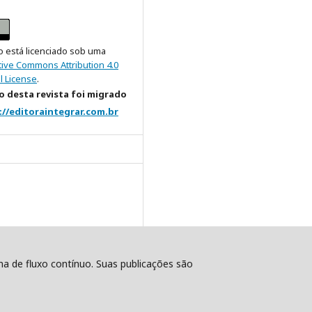
o está licenciado sob uma
tive Commons Attribution 4.0
l License
.
 desta revista foi migrado
://editoraintegrar.com.br
ema de fluxo contínuo. Suas publicações são