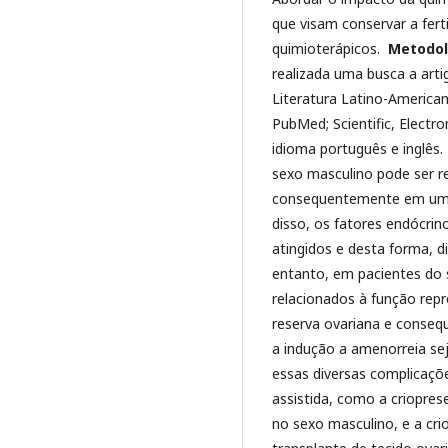
que visam conservar a fer
quimioterápicos.
Metodol
realizada uma busca a arti
Literatura Latino-American
PubMed; Scientific, Electro
idioma português e inglês
sexo masculino pode ser r
consequentemente em uma 
disso, os fatores endócri
atingidos e desta forma, 
entanto, em pacientes do 
relacionados à função rep
reserva ovariana e cons
a indução a amenorreia se
essas diversas complicaçõ
assistida, como a criopres
no sexo masculino, e a cri