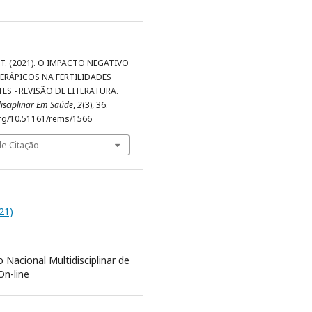
J. T. (2021). O IMPACTO NEGATIVO
ERÁPICOS NA FERTILIDADES
ES - REVISÃO DE LITERATURA.
disciplinar Em Saúde
,
2
(3), 36.
org/10.51161/rems/1566
e Citação
021)
 Nacional Multidisciplinar de
On-line