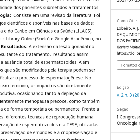
tilidade dos pacientes submetidos a tratamentos
ogia:
Consiste em uma revisão da literatura. Foi
Como Citar
gos científicos disponíveis nas bases de dados:
Lobeiro, A. 
a e do Caribe em Ciências da Saúde (LILACS);
DE QUIMIOT
nic Library Online (Scielo) e Google Acadêmico, no
DOS PACIENT
.
Resultados:
A extensão da lesão gonadal no
Revista Multi
https://doi.
esultante do tratamento, resultando assim
ausência total de espermatozoides. Além
Fomatos d
nos que são modificados pela terapia podem ser
dificultar o processo de espermatogênese. No
sexo feminino, os impactos são diretamente
Edição
rodutiva, ocasionando tanto a depleção da
v. 2 n. 3 (2
equentemente menopausa precoce, como também
ja de forma temporária ou permanente. Frente a
Seção
I Congresso
es, diferentes técnicas de reprodução humana
Oncologia 
ervação de espermatozoides e a TESE, utilizadas
opreservação de embriões e a criopreservação e