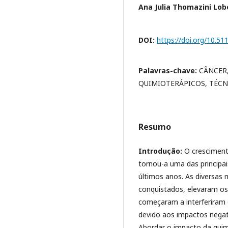
Ana Julia Thomazini Lob
DOI:
https://doi.org/10.5
Palavras-chave:
CÂNCER
QUIMIOTERÁPICOS, TÉCN
Resumo
Introdução:
O cresciment
tornou-a uma das principai
últimos anos. As diversas
conquistados, elevaram os 
começaram a interferiram d
devido aos impactos negat
Abordar o impacto da quimi