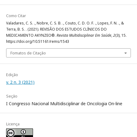
Como Citar
Valadares, C. S. ., Nobre, C. S. B. ., Couto, C. D. O. F. ., Lopes, F. N. ., &
Terra, B. S. . (2021). REVISÃO DOS ESTUDOS CLÍNICOS DO
MEDICAMENTO AKYNZEO®.
Revista Multidisciplinar Em Saúde
,
2
(3), 15.
https://doi.org/10.51161/rems/1543
Fomatos de Citação
Edição
v. 2 n. 3 (2021)
Seção
I Congresso Nacional Multidisciplinar de Oncologia On-line
Licença