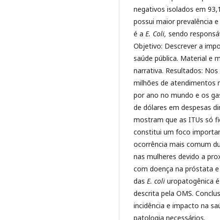
negativos isolados em 93,1
possui maior prevalência 
é a
E. Coli,
sendo responsá
Objetivo: Descrever a imp
saúde pública. Material e 
narrativa. Resultados: Nos
milhões de atendimentos m
por ano no mundo e os ga
de dólares em despesas di
mostram que as ITUs só fic
constitui um foco importan
ocorrência mais comum du
nas mulheres devido a pr
com doença na próstata e u
das
E. coli
uropatogênica é
descrita pela OMS. Conclus
incidência e impacto na sa
patologia necessários.