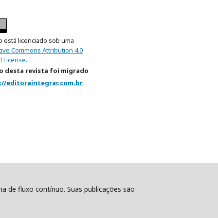
o está licenciado sob uma
tive Commons Attribution 4.0
l License
.
 desta revista foi migrado
://editoraintegrar.com.br
ema de fluxo contínuo. Suas publicações são