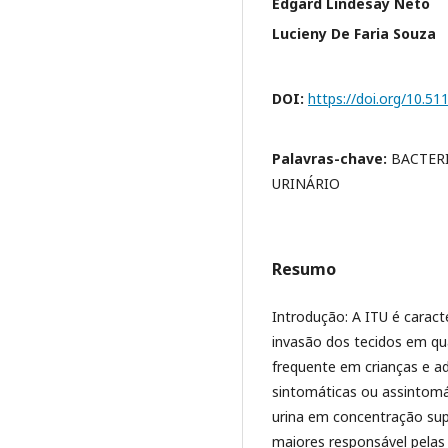
Edgard Lindesay Neto
Lucieny De Faria Souza
DOI:
https://doi.org/10.5
Palavras-chave:
BACTER
URINÁRIO
Resumo
Introdução: A ITU é caract
invasão dos tecidos em qua
frequente em crianças e a
sintomáticas ou assintomát
urina em concentração supe
maiores responsável pelas