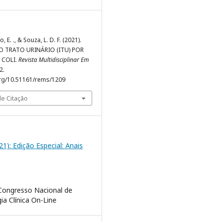
 E. ., & Souza, L. D. F. (2021).
O TRATO URINÁRIO (ITU) POR
 COLI.
Revista Multidisciplinar Em
2.
org/10.51161/rems/1209
e Citação
021): Edição Especial: Anais
 Congresso Nacional de
ia Clínica On-Line