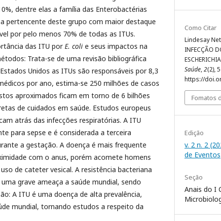
0%, dentre elas a família das Enterobactérias
e a pertencente deste grupo com maior destaque
Como Citar
vel por pelo menos 70% de todas as ITUs.
Lindesay Neto,
ortância das ITU por
E. coli
e seus impactos na
INFECÇÃO D
métodos: Trata-se de uma revisão bibliográfica
ESCHERICHIA
Saúde
,
2
(2), 5
 Estados Unidos as ITUs são responsáveis por 8,3
https://doi.
édicos por ano, estima-se 250 milhões de casos
stos aproximados ficam em torno de 6 bilhões
Fomatos d
retas de cuidados em saúde. Estudos europeus
am atrás das infecções respiratórias. A ITU
te para sepse e é considerada a terceira
Edição
v. 2 n. 2 (2
rante a gestação. A doença é mais frequente
de Eventos
oximidade com o anus, porém acomete homens
so de cateter vesical. A resistência bacteriana
Seção
 uma grave ameaça a saúde mundial, sendo
Anais do I
ão: A ITU é uma doença de alta prevalência,
Microbiolog
úde mundial, tornando estudos a respeito da