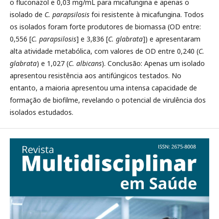
o fluconazol e 0,03 mg/mL para micafungina e apenas o
isolado de
C. parapsilosis
foi resistente à micafungina. Todos
os isolados foram forte produtores de biomassa (OD entre:
0,556 [
C. parapsilosis
] e 3,836 [
C. glabrata
]) e apresentaram
alta atividade metabólica, com valores de OD entre 0,240 (
C.
glabrata
) e 1,027 (
C. albicans
). Conclusão: Apenas um isolado
apresentou resistência aos antifúngicos testados. No
entanto, a maioria apresentou uma intensa capacidade de
formação de biofilme, revelando o potencial de virulência dos
isolados estudados.