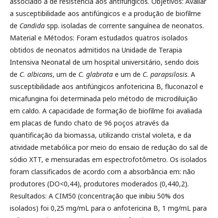
associado à de resistência aos antifúngicos. Objetivos: Avaliar
a susceptibilidade aos antifúngicos e a produção de biofilme
de
Candida
spp. isoladas de corrente sanguínea de neonatos.
Material e Métodos: Foram estudados quatros isolados
obtidos de neonatos admitidos na Unidade de Terapia
Intensiva Neonatal de um hospital universitário, sendo dois
de
C. albicans
, um de
C. glabrata
e um de
C. parapsilosis
. A
susceptibilidade aos antifúngicos anfotericina B, fluconazol e
micafungina foi determinada pelo método de microdiluição
em caldo. A capacidade de formação de biofilme foi avaliada
em placas de fundo chato de 96 poços através da
quantificação da biomassa, utilizando cristal violeta, e da
atividade metabólica por meio do ensaio de redução do sal de
sódio XTT, e mensuradas em espectrofotômetro. Os isolados
foram classificados de acordo com a absorbância em: não
produtores (DO<0,44), produtores moderados (0,440,2).
Resultados: A CIM50 (concentração que inibiu 50% dos
isolados) foi 0,25 mg/mL para o anfotericina B, 1 mg/mL para