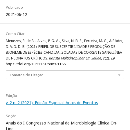
Publicado
2021-06-12
Como Citar
Menezes, R. de P. ., Alves, P. G. V. ., Silva, N. B. S., Ferreira, M. G., & Röder,
D. V. D. D. B. (2021). PERFIL DE SUSCEPTIBILIDADE E PRODUÇÃO DE
BIOFILME DE ESPÉCIES CANDIDA ISOLADAS DE CORRENTE SANGUÍNEA
DE NEONATOS CRÍTICOS.
Revista Multidisciplinar Em Saúde
,
2
(2), 29.
https://doi.org/10.51161/rems/1186
Fomatos de Citação
Edição
v. 2 n. 2 (2021): Edição Especial: Anais de Eventos
Seção
Anais do I Congresso Nacional de Microbiologia Clínica On-
Line