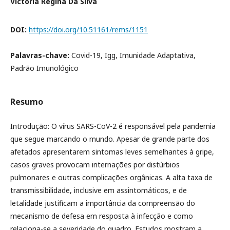
Victória Regina Da Silva
DOI:
https://doi.org/10.51161/rems/1151
Palavras-chave:
Covid-19, Igg, Imunidade Adaptativa,
Padrão Imunológico
Resumo
Introdução: O vírus SARS-CoV-2 é responsável pela pandemia
que segue marcando o mundo. Apesar de grande parte dos
afetados apresentarem sintomas leves semelhantes à gripe,
casos graves provocam internações por distúrbios
pulmonares e outras complicações orgânicas. A alta taxa de
transmissibilidade, inclusive em assintomáticos, e de
letalidade justificam a importância da compreensão do
mecanismo de defesa em resposta à infecção e como
relaciona-se a severidade do quadro. Estudos mostram a