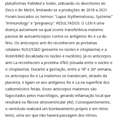
plataformas PubMed e Scielo, utilizando os descritores do
Decs e do MeSH, limitando-se a produções de 2018 a 2021.
Foram buscados os termos: “Lupus Erythematosus, Systemic”
“immunology” e “pregnancy”. RESULTADOS: O LEN é uma
doença autoimune na qual ocorre transferência materno
passiva de autoanticorpos contra os antígenos Ro e La do
feto. Os anticorpos anti-Ro reconhecem as proteínas
celulares Ro52/52kD (presente no núcleo e citoplasma) e a
Ro60/60kD (localizada no núcleo e nucléolo). Já os anticorpos
anti-La reconhecem a proteína 47kD (situada entre o núcleo e
o citoplasma). Durante a gestação, entre a 18ª e 26ª semana,
os anticorpos Ro e La maternos se translocam, através da
placenta, e ligam-se aos antígenos Ro e La na superfície dos
cadiomiócitos fetais. Esses anticorpos maternos são
fagocitados pelos macrófagos, gerando inflamação local que
resultará na fibrose atrioventricular (AV). Consequentemente,
o ventrículo realizará um bombeamento próprio e em ritmo
lento, uma vez que não haverá passagem dos ritmos