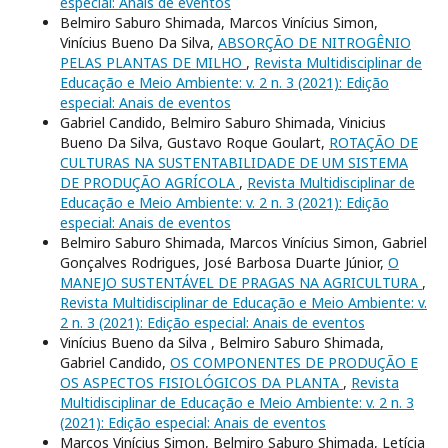
especial: Anais de eventos
Belmiro Saburo Shimada, Marcos Vinícius Simon,
Vinícius Bueno Da Silva,
ABSORÇÃO DE NITROGÊNIO
PELAS PLANTAS DE MILHO
,
Revista Multidisciplinar de
Educação e Meio Ambiente: v. 2 n. 3 (2021): Edição
especial: Anais de eventos
Gabriel Candido, Belmiro Saburo Shimada, Vinicius
Bueno Da Silva, Gustavo Roque Goulart,
ROTAÇÃO DE
CULTURAS NA SUSTENTABILIDADE DE UM SISTEMA
DE PRODUÇÃO AGRÍCOLA
,
Revista Multidisciplinar de
Educação e Meio Ambiente: v. 2 n. 3 (2021): Edição
especial: Anais de eventos
Belmiro Saburo Shimada, Marcos Vinícius Simon, Gabriel
Gonçalves Rodrigues, José Barbosa Duarte Júnior,
O
MANEJO SUSTENTÁVEL DE PRAGAS NA AGRICULTURA
,
Revista Multidisciplinar de Educação e Meio Ambiente: v.
2 n. 3 (2021): Edição especial: Anais de eventos
Vinícius Bueno da Silva , Belmiro Saburo Shimada,
Gabriel Candido,
OS COMPONENTES DE PRODUÇÃO E
OS ASPECTOS FISIOLÓGICOS DA PLANTA
,
Revista
Multidisciplinar de Educação e Meio Ambiente: v. 2 n. 3
(2021): Edição especial: Anais de eventos
Marcos Vinícius Simon, Belmiro Saburo Shimada, Letícia