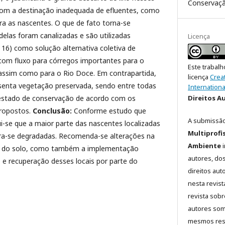
Conservaçã
 com a destinação inadequada de efluentes, como
a as nascentes. O que de fato torna-se
delas foram canalizadas e são utilizadas
Licença
e 16) como solução alternativa coletiva de
com fluxo para córregos importantes para o
Este trabalh
assim como para o Rio Doce. Em contrapartida,
licença
Crea
senta vegetação preservada, sendo entre todas
Internationa
Direitos A
 estado de conservação de acordo com os
propostos.
Conclusão:
Conforme estudo que
A submissão
ui-se que a maior parte das nascentes localizadas
Multiprofi
ra-se degradadas. Recomenda-se alterações na
Ambiente
i
ão do solo, como também a implementação
autores, dos
 e recuperação desses locais por parte do
direitos aut
nesta revist
revista sobr
autores som
mesmos resu