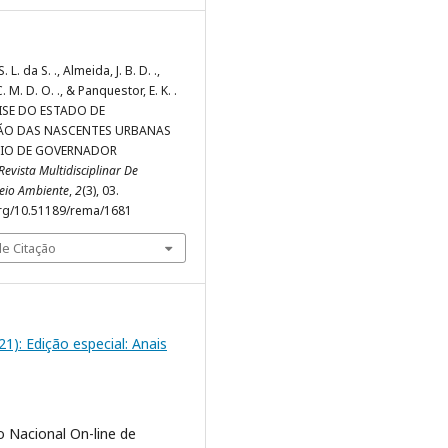
 L. da S. ., Almeida, J. B. D. .,
 M. D. O. ., & Panquestor, E. K. .
LISE DO ESTADO DE
ÃO DAS NASCENTES URBANAS
IO DE GOVERNADOR
Revista Multidisciplinar De
eio Ambiente
,
2
(3), 03.
org/10.51189/rema/1681
e Citação
021): Edição especial: Anais
o Nacional On-line de