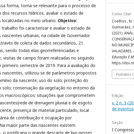
a forma, torna-se relevante para o processo de
dos recursos hídricos, avaliar o estado de
Como Citar
 localizadas no meio urbano.
Objetivo:
Coelhos , N. S.
Guimarães, C.
trabalho foi caracterizar e avaliar o estado de
(2021). ANÁ
 nascentes urbanas, na cidade de Governador
CONSERVAÇ
través de coleta de dados secundários, 21
NO MUNICÍP
s, sendo todas elas georreferenciadas e
VALADARES.
Educação E M
 visitas de campo foram realizadas no segundo
https://doi.
 primeiro semestre de 2019. Para a avaliação do
 nascentes, utilizou-se de parâmetros propostos
Fomatos d
omínio da nascente; uso do solo; proteção do
do solo; conservação da vegetação no entorno da
icos macroscópicos; situações que comprometem
Edição
v. 2 n. 3 (2
nascentes(rede de drenagem pluvial e de esgoto
de eventos
nte, presença de material particulado, local
 área de contribuição e ocupação por
Seção
Na maior parte das nascentes existem
I Congress
 o justificaria o grande descarte de lixo nesses