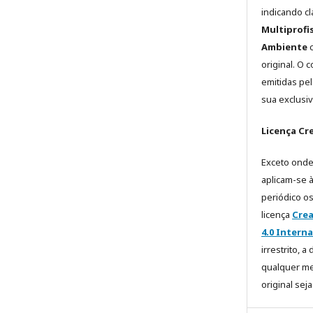
indicando c
Multiprofi
Ambiente
c
original. O 
emitidas pe
sua exclusi
Licença C
Exceto onde
aplicam-se à
periódico o
licença
Crea
4.0 Intern
irrestrito, 
qualquer me
original sej