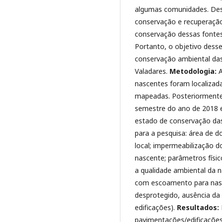
algumas comunidades. Dess
conservação e recuperação 
conservação dessas fontes
Portanto, o objetivo desse 
conservação ambiental das
Valadares.
Metodologia:
A
nascentes foram localizada
mapeadas. Posteriormente,
semestre do ano de 2018 e
estado de conservação das
para a pesquisa: área de d
local; impermeabilização 
nascente; parâmetros fís
a qualidade ambiental da 
com escoamento para nasce
desprotegido, ausência da
edificações).
Resultados:
pavimentações/edificações,