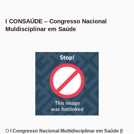
Ir
para
o
I CONSAÚDE – Congresso Nacional
conteúdo
Muldisciplinar em Saúde
O
I Congresso Nacional Multidisciplinar em Saúde (I