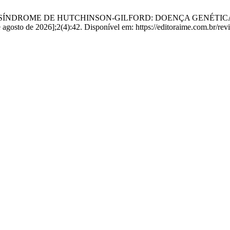
ilveira JA da. SÍNDROME DE HUTCHINSON-GILFORD: DOENÇA 
osto de 2026];2(4):42. Disponível em: https://editoraime.com.br/revis