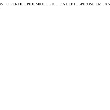
e S. F. . Cardoso. “O PERFIL EPIDEMIOLÓGICO DA LEPTOSPIROSE 
.