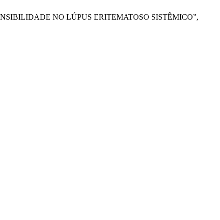
O DE HIPERSENSIBILIDADE NO LÚPUS ERITEMATOSO SISTÊMICO”,