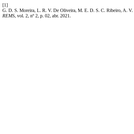
[1]
G. D. S. Moreira, L. R. V. De Oliveira, M. E. D. S. C. Ribei
REMS
, vol. 2, nº 2, p. 02, abr. 2021.