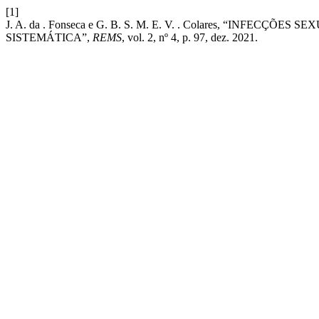
[1]
J. A. da . Fonseca e G. B. S. M. E. V. . Colares, “INF
SISTEMÁTICA”,
REMS
, vol. 2, nº 4, p. 97, dez. 2021.