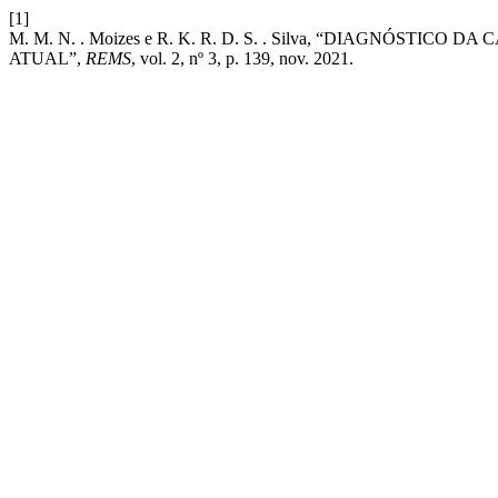
[1]
M. M. N. . Moizes e R. K. R. D. S. . Silva, “DIAGNÓST
ATUAL”,
REMS
, vol. 2, nº 3, p. 139, nov. 2021.