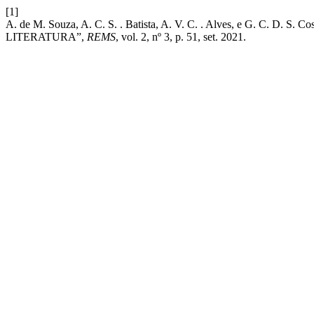
[1]
A. de M. Souza, A. C. S. . Batista, A. V. C. . Alves, e G. 
LITERATURA”,
REMS
, vol. 2, nº 3, p. 51, set. 2021.