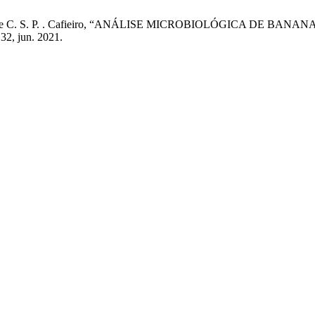
. . Brandão, e C. S. P. . Cafieiro, “ANÁLISE MICROBIOLÓGICA
. 32, jun. 2021.