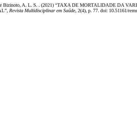
s, T. C. R. . e Bizinoto, A. L. S. . (2021) “TAXA DE MORTALID
AL”,
Revista Multidisciplinar em Saúde
, 2(4), p. 77. doi: 10.51161/rem