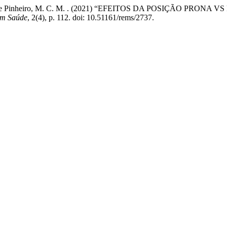
, Ceu, G. F. . e Pinheiro, M. C. M. . (2021) “EFEITOS DA POSI
 em Saúde
, 2(4), p. 112. doi: 10.51161/rems/2737.