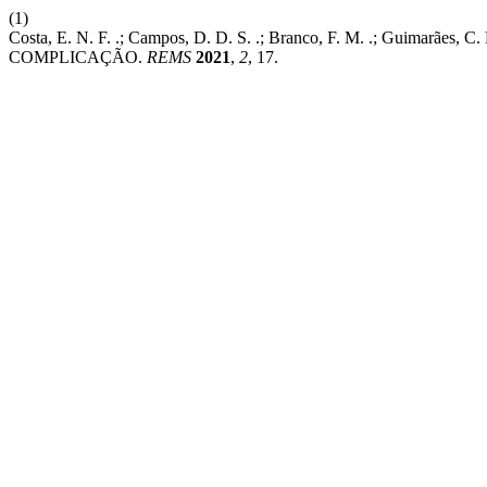
(1)
Costa, E. N. F. .; Campos, D. D. S. .; Branco, F. M. .; Guim
COMPLICAÇÃO.
REMS
2021
,
2
, 17.