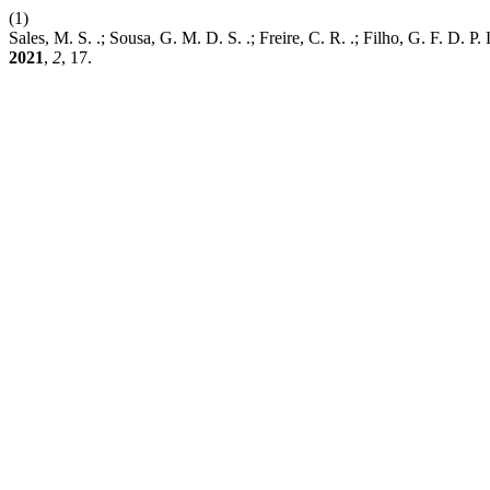
(1)
Sales, M. S. .; Sousa, G. M. D. S. .; Freire, C. R. .; Filho,
2021
,
2
, 17.