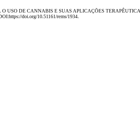
ini, I.R. 2021. O USO DE CANNABIS E SUAS APLICAÇÕES TERA
. DOI:https://doi.org/10.51161/rems/1934.