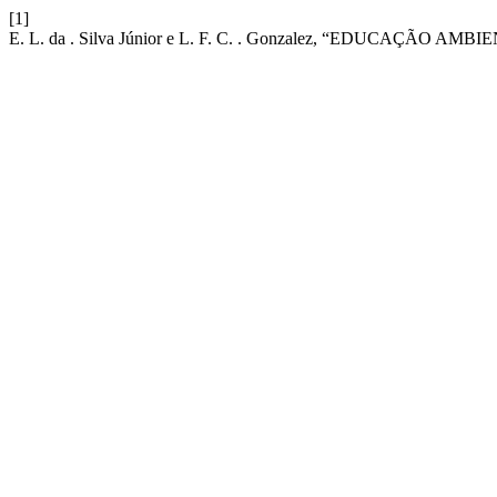
[1]
E. L. da . Silva Júnior e L. F. C. . Gonzalez, “EDUCAÇÃO