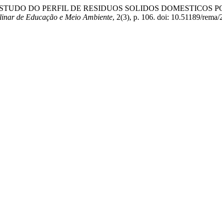
C. G. . (2021) “ESTUDO DO PERFIL DE RESIDUOS SOLIDOS DOME
plinar de Educação e Meio Ambiente
, 2(3), p. 106. doi: 10.51189/rema/