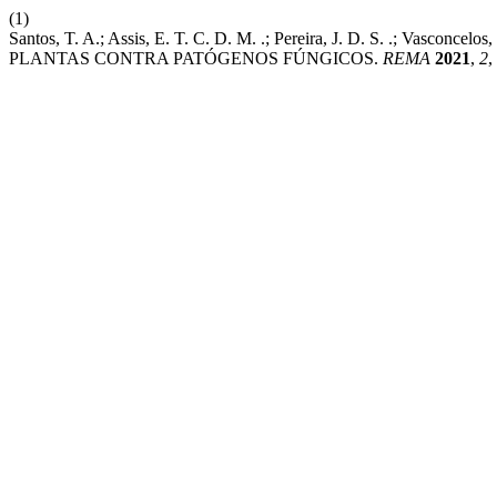
(1)
Santos, T. A.; Assis, E. T. C. D. M. .; Pereira, J. D. S. .; V
PLANTAS CONTRA PATÓGENOS FÚNGICOS.
REMA
2021
,
2
,